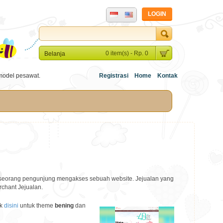
LOGIN
0 item(s) - Rp. 0
Belanja
model pesawat.
Registrasi
Home
Kontak
a seorang pengunjung mengakses sebuah website. Jejualan yang
chant Jejualan.
ik
disini
untuk theme
bening
dan