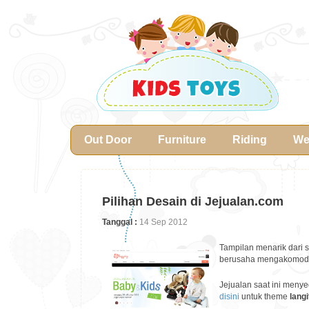
Out Door
Furniture
Riding
We
Pilihan Desain di Jejualan.com
Tanggal :
14 Sep 2012
Tampilan menarik dari 
berusaha mengakomodir
Jejualan saat ini meny
disini
untuk theme
langi